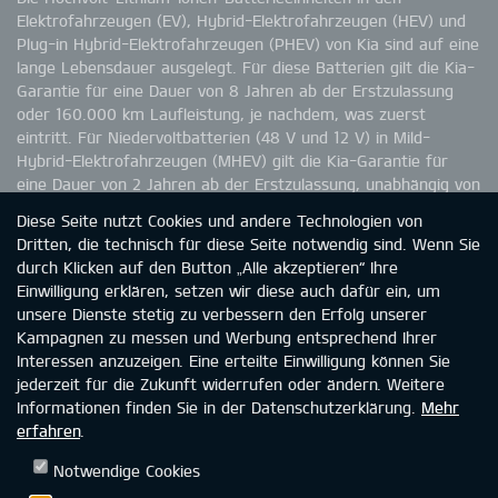
Elektrofahrzeugen (EV), Hybrid-Elektrofahrzeugen (HEV) und
Plug-in Hybrid-Elektrofahrzeugen (PHEV) von Kia sind auf eine
lange Lebensdauer ausgelegt. Für diese Batterien gilt die Kia-
Garantie für eine Dauer von 8 Jahren ab der Erstzulassung
oder 160.000 km Laufleistung, je nachdem, was zuerst
eintritt. Für Niedervoltbatterien (48 V und 12 V) in Mild-
Hybrid-Elektrofahrzeugen (MHEV) gilt die Kia-Garantie für
eine Dauer von 2 Jahren ab der Erstzulassung, unabhängig von
der Kilometerleistung. Ausschließlich bei den
Diese Seite nutzt Cookies und andere Technologien von
Elektrofahrzeugen (EV) und Plug-in Hybrid-Elektrofahrzeugen
Dritten, die technisch für diese Seite notwendig sind. Wenn Sie
(PHEV) garantiert Kia eine Batteriekapazität von 70 %. Die
durch Klicken auf den Button „Alle akzeptieren“ Ihre
Kapazitätsminderung der Batterie in HEV- und MHEV-
Einwilligung erklären, setzen wir diese auch dafür ein, um
Fahrzeugen ist nicht durch die Garantie abgedeckt. Wie du
unsere Dienste stetig zu verbessern den Erfolg unserer
einer möglichen Kapazitätsminderung entgegenwirken wirken
Kampagnen zu messen und Werbung entsprechend Ihrer
kannst, entnimmst du bitte der Betriebsanleitung. Weitere
Interessen anzuzeigen. Eine erteilte Einwilligung können Sie
Informationen zur Kia-Garantie findest du unter
jederzeit für die Zukunft widerrufen oder ändern. Weitere
www.kia.com/de/garantie.
Informationen finden Sie in der Datenschutzerklärung.
Mehr
erfahren
.
Notwendige Cookies